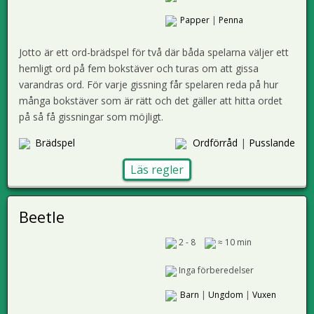
Papper
|
Penna
Jotto är ett ord-brädspel för två där båda spelarna väljer ett
hemligt ord på fem bokstäver och turas om att gissa
varandras ord. För varje gissning får spelaren reda på hur
många bokstäver som är rätt och det gäller att hitta ordet
på så få gissningar som möjligt.
Brädspel
Ordförråd
|
Pusslande
Läs regler
Beetle
2 - 8
≈ 10 min
Inga förberedelser
Barn
|
Ungdom
|
Vuxen