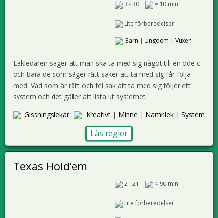
3 - 30
≈ 10 min
Lite förberedelser
Barn
|
Ungdom
|
Vuxen
Lekledaren säger att man ska ta med sig något till en öde ö
och bara de som säger rätt saker att ta med sig får följa
med. Vad som är rätt och fel sak att ta med sig följer ett
system och det gäller att lista ut systemet.
Gissningslekar
Kreativt
|
Minne
|
Namnlek
|
System
Läs regler
Texas Hold’em
2 - 21
≈ 90 min
Lite förberedelser