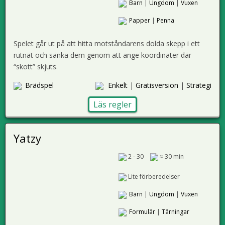
Barn
|
Ungdom
|
Vuxen
Papper
|
Penna
Spelet går ut på att hitta motståndarens dolda skepp i ett
rutnät och sänka dem genom att ange koordinater där
“skott” skjuts.
Brädspel
Enkelt
|
Gratisversion
|
Strategi
Läs regler
Yatzy
2 - 30
≈ 30 min
Lite förberedelser
Barn
|
Ungdom
|
Vuxen
Formulär
|
Tärningar