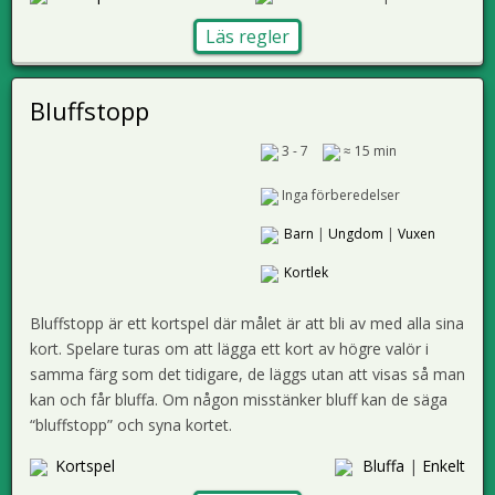
Läs regler
Bluffstopp
3 - 7
≈ 15 min
Inga förberedelser
Barn
|
Ungdom
|
Vuxen
Kortlek
Bluffstopp är ett kortspel där målet är att bli av med alla sina
kort. Spelare turas om att lägga ett kort av högre valör i
samma färg som det tidigare, de läggs utan att visas så man
kan och får bluffa. Om någon misstänker bluff kan de säga
“bluffstopp” och syna kortet.
Kortspel
Bluffa
|
Enkelt