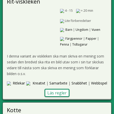
Rit-viskleken
4 - 15
≈ 20 min
Lite förberedelser
Barn
|
Ungdom
|
Vuxen
Färgpennor
|
Papper
|
Penna
|
Tidtagarur
I denna variant av viskleken ska man skriva en mening som
sedan den bredvid ska rita en bild utav som i sin tur skickas
vidare till nästa som ska skriva en mening som förklarar
bilden o.s.v.
Ritlekar
Kreativt
|
Samarbete
|
Snabbhet
|
Webbspel
Läs regler
Kotte