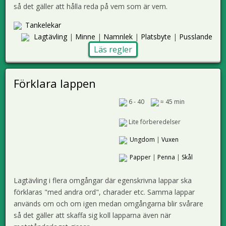
så det gäller att hålla reda på vem som är vem.
Tankelekar
Lagtävling
|
Minne
|
Namnlek
|
Platsbyte
|
Pusslande
Läs regler
Förklara lappen
6 - 40
≈ 45 min
Lite förberedelser
Ungdom
|
Vuxen
Papper
|
Penna
|
Skål
Lagtävling i flera omgångar där egenskrivna lappar ska
förklaras "med andra ord", charader etc. Samma lappar
används om och om igen medan omgångarna blir svårare
så det gäller att skaffa sig koll lapparna även när