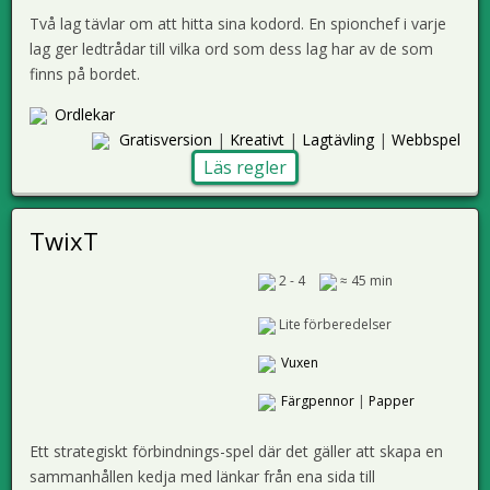
Två lag tävlar om att hitta sina kodord. En spionchef i varje
lag ger ledtrådar till vilka ord som dess lag har av de som
finns på bordet.
Ordlekar
Gratisversion
|
Kreativt
|
Lagtävling
|
Webbspel
Läs regler
TwixT
2 - 4
≈ 45 min
Lite förberedelser
Vuxen
Färgpennor
|
Papper
Ett strategiskt förbindnings-spel där det gäller att skapa en
sammanhållen kedja med länkar från ena sida till