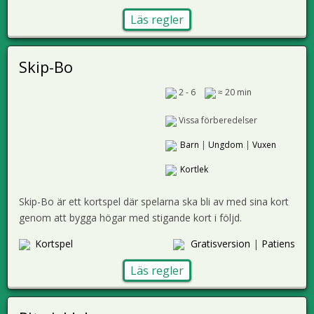
Läs regler
Skip-Bo
2 - 6
≈ 20 min
Vissa förberedelser
Barn
|
Ungdom
|
Vuxen
Kortlek
Skip-Bo är ett kortspel där spelarna ska bli av med sina kort
genom att bygga högar med stigande kort i följd.
Kortspel
Gratisversion
|
Patiens
Läs regler