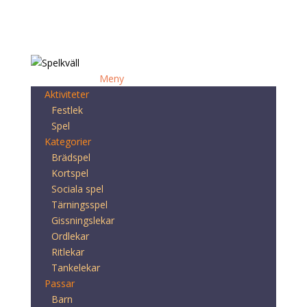
Meny
Aktiviteter
Festlek
Spel
Kategorier
Brädspel
Kortspel
Sociala spel
Tärningsspel
Gissningslekar
Ordlekar
Ritlekar
Tankelekar
Passar
Barn