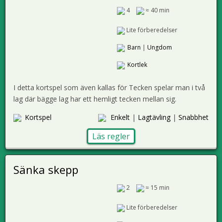
4
≈ 40 min
Lite förberedelser
Barn
|
Ungdom
Kortlek
I detta kortspel som även kallas för Tecken spelar man i två
lag där bägge lag har ett hemligt tecken mellan sig.
Kortspel
Enkelt
|
Lagtävling
|
Snabbhet
Läs regler
Sänka skepp
2
≈ 15 min
Lite förberedelser