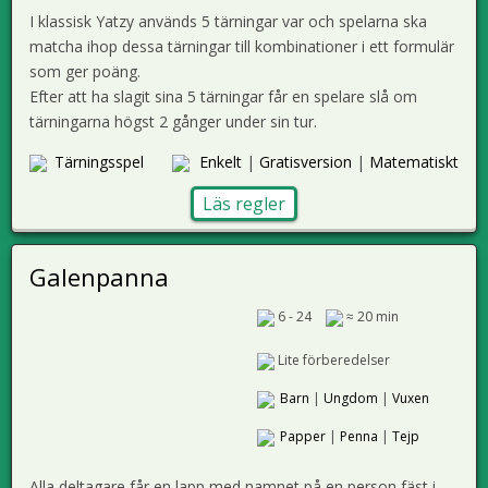
I klassisk Yatzy används 5 tärningar var och spelarna ska
matcha ihop dessa tärningar till kombinationer i ett formulär
som ger poäng.
Efter att ha slagit sina 5 tärningar får en spelare slå om
tärningarna högst 2 gånger under sin tur.
Tärningsspel
Enkelt
|
Gratisversion
|
Matematiskt
Läs regler
Galenpanna
6 - 24
≈ 20 min
Lite förberedelser
Barn
|
Ungdom
|
Vuxen
Papper
|
Penna
|
Tejp
Alla deltagare får en lapp med namnet på en person fäst i