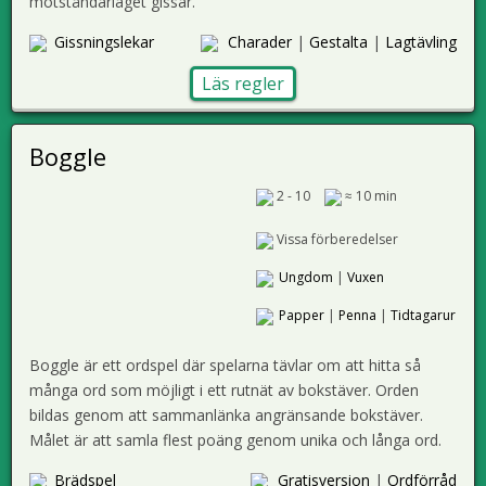
motståndarlaget gissar.
Gissningslekar
Charader
|
Gestalta
|
Lagtävling
Läs regler
Boggle
2 - 10
≈ 10 min
Vissa förberedelser
Ungdom
|
Vuxen
Papper
|
Penna
|
Tidtagarur
Boggle är ett ordspel där spelarna tävlar om att hitta så
många ord som möjligt i ett rutnät av bokstäver. Orden
bildas genom att sammanlänka angränsande bokstäver.
Målet är att samla flest poäng genom unika och långa ord.
Brädspel
Gratisversion
|
Ordförråd