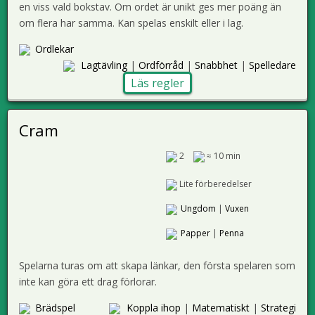
en viss vald bokstav. Om ordet är unikt ges mer poäng än
om flera har samma. Kan spelas enskilt eller i lag.
Ordlekar
Lagtävling
|
Ordförråd
|
Snabbhet
|
Spelledare
Läs regler
Cram
2
≈ 10 min
Lite förberedelser
Ungdom
|
Vuxen
Papper
|
Penna
Spelarna turas om att skapa länkar, den första spelaren som
inte kan göra ett drag förlorar.
Brädspel
Koppla ihop
|
Matematiskt
|
Strategi