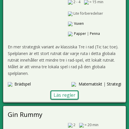
2 - 4
≈ 15 min
Lite förberedelser
Vuxen
Papper
|
Penna
En mer strategisk variant av klassiska Tre i rad (Tic tac toe).
Spelplanen är ett stort rutnät där varje ruta i detta globala
rutnät innehåller ett mindre tre i rad‑spel, ett lokalt rutnät.
Målet är att vinna tre lokala spel i rad på den globala
spelplanen.
Brädspel
Matematiskt
|
Strategi
Läs regler
Gin Rummy
2
≈ 20 min