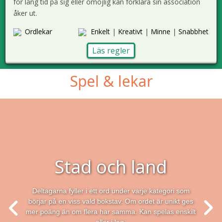
för lång tid på sig eller omöjlig kan förklara sin association
åker ut.
Ordlekar
Enkelt
|
Kreativt
|
Minne
|
Snabbhet
Läs regler
Spel & lekar
Stad och land
Deltagarna fyller i ett ord under varje kategori som
börjar på en viss vald bokstav. Om ordet är unikt ges
mer poäng än om flera har samma. Kan spelas enskilt