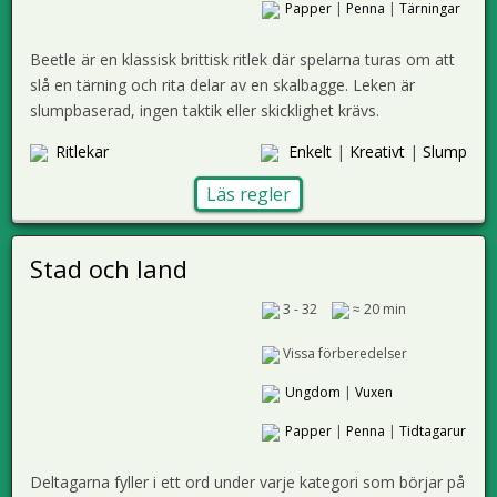
Papper
|
Penna
|
Tärningar
Beetle är en klassisk brittisk ritlek där spelarna turas om att
slå en tärning och rita delar av en skalbagge. Leken är
slumpbaserad, ingen taktik eller skicklighet krävs.
Ritlekar
Enkelt
|
Kreativt
|
Slump
Läs regler
Stad och land
3 - 32
≈ 20 min
Vissa förberedelser
Ungdom
|
Vuxen
Papper
|
Penna
|
Tidtagarur
Deltagarna fyller i ett ord under varje kategori som börjar på