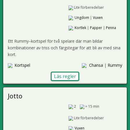
Lite förberedelser
Ungdom
|
Vuxen
Kortlek
|
Papper
|
Penna
Ett Rummy–kortspel för två spelare där man bildar
kombinationer av triss och färgstegar för att bli av med sina
kort.
Kortspel
Chansa
|
Rummy
Läs regler
Jotto
2
≈ 15 min
Lite förberedelser
Vuxen