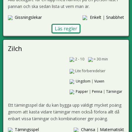
pannan och ska sedan lista ut vem man är.
Gissningslekar
Enkelt
|
Snabbhet
Läs regler
Zilch
2 - 10
≈ 30 min
Lite förberedelser
Ungdom
|
Vuxen
Papper
|
Penna
|
Tärningar
Ett tärningsspel där du kan bygga upp väldigt mycket poäng
genom att kasta vidare tärningar men också förlora allt då
enbart vissa tärningar och kombinationer ger poäng.
Tärningsspel
Chansa
|
Matematiskt