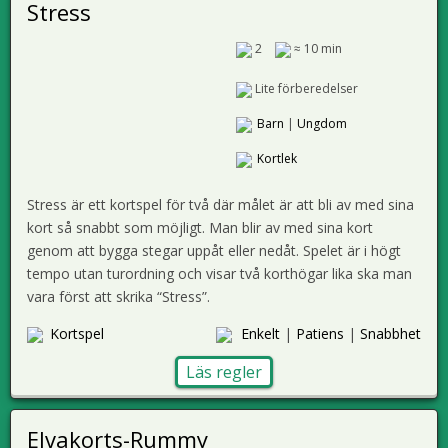
Stress
2
≈ 10 min
Lite förberedelser
Barn
|
Ungdom
Kortlek
Stress är ett kortspel för två där målet är att bli av med sina
kort så snabbt som möjligt. Man blir av med sina kort
genom att bygga stegar uppåt eller nedåt. Spelet är i högt
tempo utan turordning och visar två korthögar lika ska man
vara först att skrika “Stress”.
Kortspel
Enkelt
|
Patiens
|
Snabbhet
Läs regler
Elvakorts-Rummy