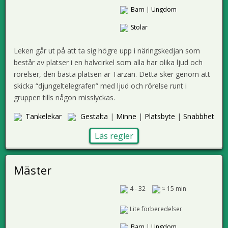
Barn
|
Ungdom
Stolar
Leken går ut på att ta sig högre upp i näringskedjan som
består av platser i en halvcirkel som alla har olika ljud och
rörelser, den bästa platsen är Tarzan. Detta sker genom att
skicka “djungeltelegrafen” med ljud och rörelse runt i
gruppen tills någon misslyckas.
Tankelekar
Gestalta
|
Minne
|
Platsbyte
|
Snabbhet
Läs regler
Mäster
4 - 32
≈ 15 min
Lite förberedelser
Barn
|
Ungdom