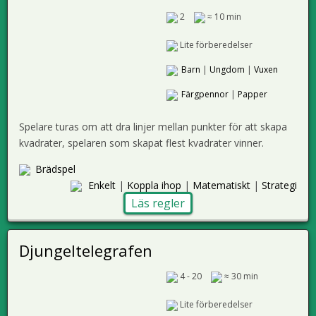
2
≈ 10 min
Lite förberedelser
Barn
|
Ungdom
|
Vuxen
Färgpennor
|
Papper
Spelare turas om att dra linjer mellan punkter för att skapa
kvadrater, spelaren som skapat flest kvadrater vinner.
Brädspel
Enkelt
|
Koppla ihop
|
Matematiskt
|
Strategi
Läs regler
Djungeltelegrafen
4 - 20
≈ 30 min
Lite förberedelser