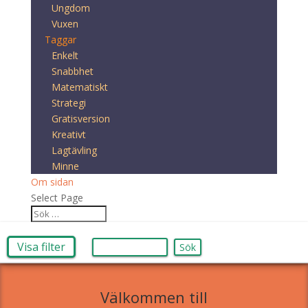
Ungdom
Vuxen
Taggar
Enkelt
Snabbhet
Matematiskt
Strategi
Gratisversion
Kreativt
Lagtävling
Minne
Om sidan
Select Page
Visa filter
Sök
Välkommen till