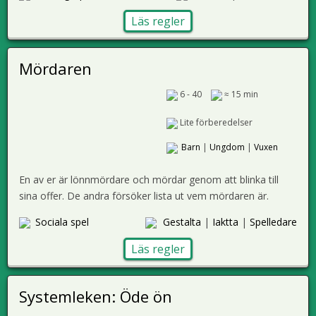
Läs regler
Mördaren
6 - 40
≈ 15 min
Lite förberedelser
Barn
|
Ungdom
|
Vuxen
En av er är lönnmördare och mördar genom att blinka till
sina offer. De andra försöker lista ut vem mördaren är.
Sociala spel
Gestalta
|
Iaktta
|
Spelledare
Läs regler
Systemleken: Öde ön