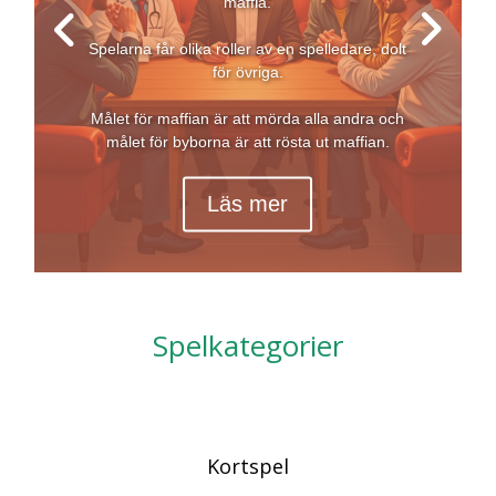
maffia.
Spelarna får olika roller av en spelledare, dolt
för övriga.
Målet för maffian är att mörda alla andra och
målet för byborna är att rösta ut maffian.
Läs mer
Spelkategorier
Kortspel