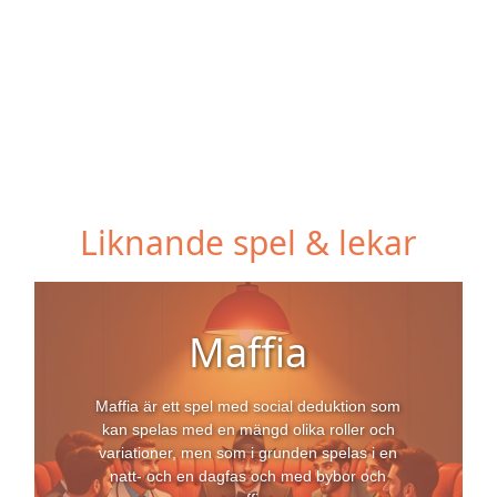
Liknande spel & lekar
Maffia
Maffia är ett spel med social deduktion som
kan spelas med en mängd olika roller och
variationer, men som i grunden spelas i en
natt- och en dagfas och med bybor och