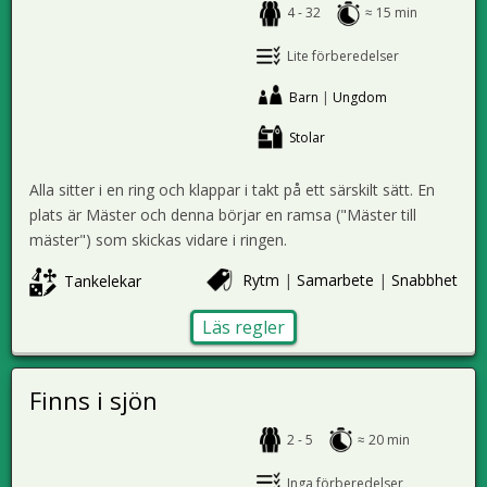
4 - 32
≈ 15 min
Lite förberedelser
Barn
|
Ungdom
Stolar
Alla sitter i en ring och klappar i takt på ett särskilt sätt. En
plats är Mäster och denna börjar en ramsa ("Mäster till
mäster") som skickas vidare i ringen.
Rytm
|
Samarbete
|
Snabbhet
Tankelekar
Läs regler
Finns i sjön
2 - 5
≈ 20 min
Inga förberedelser