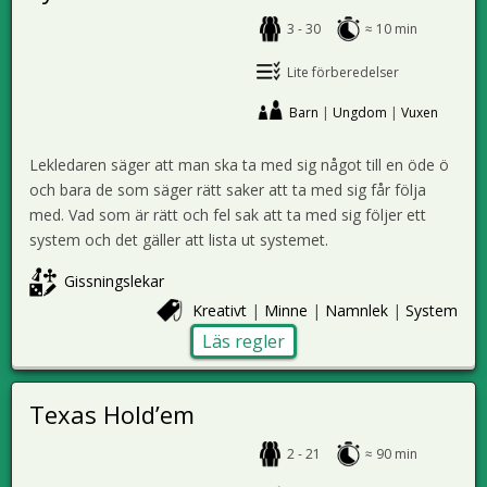
3 - 30
≈ 10 min
Lite förberedelser
Barn
|
Ungdom
|
Vuxen
Lekledaren säger att man ska ta med sig något till en öde ö
och bara de som säger rätt saker att ta med sig får följa
med. Vad som är rätt och fel sak att ta med sig följer ett
system och det gäller att lista ut systemet.
Gissningslekar
Kreativt
|
Minne
|
Namnlek
|
System
Läs regler
Texas Hold’em
2 - 21
≈ 90 min