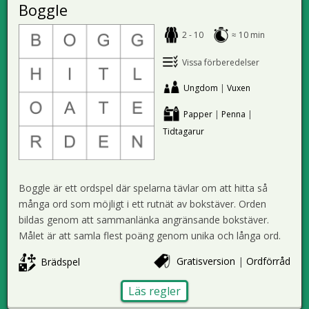
Boggle
2 - 10
≈ 10 min
Vissa förberedelser
Ungdom
|
Vuxen
Papper
|
Penna
|
Tidtagarur
Boggle är ett ordspel där spelarna tävlar om att hitta så
många ord som möjligt i ett rutnät av bokstäver. Orden
bildas genom att sammanlänka angränsande bokstäver.
Målet är att samla flest poäng genom unika och långa ord.
Gratisversion
|
Ordförråd
Brädspel
Läs regler