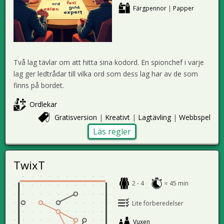
Färgpennor
|
Papper
Två lag tävlar om att hitta sina kodord. En spionchef i varje
lag ger ledtrådar till vilka ord som dess lag har av de som
finns på bordet.
Ordlekar
Gratisversion
|
Kreativt
|
Lagtävling
|
Webbspel
Läs regler
TwixT
2 - 4
≈ 45 min
Lite förberedelser
Vuxen