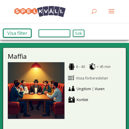
Visa filter
Sök
Maffia
6 - 40
≈ 45 min
Vissa förberedelser
Ungdom
|
Vuxen
Kortlek