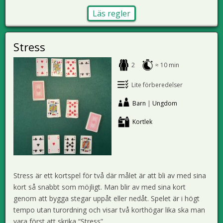
Läs regler
Stress
2
≈ 10 min
Lite förberedelser
Barn
|
Ungdom
Kortlek
Stress är ett kortspel för två där målet är att bli av med sina
kort så snabbt som möjligt. Man blir av med sina kort
genom att bygga stegar uppåt eller nedåt. Spelet är i högt
tempo utan turordning och visar två korthögar lika ska man
vara först att skrika “Stress”.