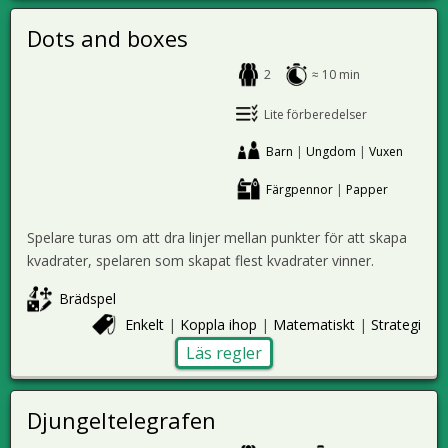
Dots and boxes
2
≈ 10 min
Lite förberedelser
Barn
|
Ungdom
|
Vuxen
Färgpennor
|
Papper
Spelare turas om att dra linjer mellan punkter för att skapa
kvadrater, spelaren som skapat flest kvadrater vinner.
Brädspel
Enkelt
|
Koppla ihop
|
Matematiskt
|
Strategi
Läs regler
Djungeltelegrafen