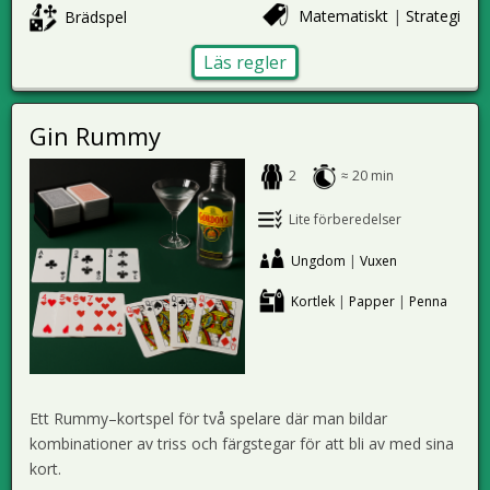
Matematiskt
|
Strategi
Brädspel
Läs regler
Gin Rummy
2
≈ 20 min
Lite förberedelser
Ungdom
|
Vuxen
Kortlek
|
Papper
|
Penna
Ett Rummy–kortspel för två spelare där man bildar
kombinationer av triss och färgstegar för att bli av med sina
kort.