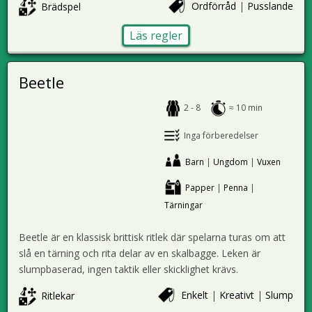
Ordförråd
|
Pusslande
Brädspel
Läs regler
Beetle
2 - 8
≈ 10 min
Inga förberedelser
Barn
|
Ungdom
|
Vuxen
Papper
|
Penna
|
Tärningar
Beetle är en klassisk brittisk ritlek där spelarna turas om att
slå en tärning och rita delar av en skalbagge. Leken är
slumpbaserad, ingen taktik eller skicklighet krävs.
Enkelt
|
Kreativt
|
Slump
Ritlekar