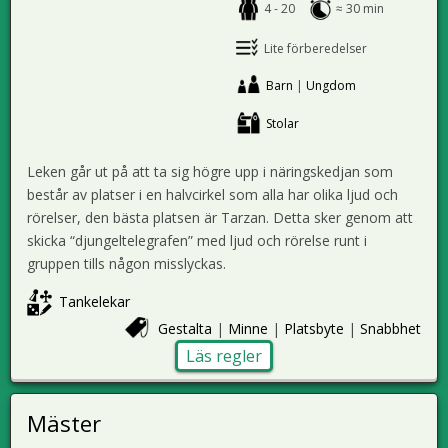
4 - 20
≈ 30 min
Lite förberedelser
Barn
|
Ungdom
Stolar
Leken går ut på att ta sig högre upp i näringskedjan som
består av platser i en halvcirkel som alla har olika ljud och
rörelser, den bästa platsen är Tarzan. Detta sker genom att
skicka “djungeltelegrafen” med ljud och rörelse runt i
gruppen tills någon misslyckas.
Tankelekar
Gestalta
|
Minne
|
Platsbyte
|
Snabbhet
Läs regler
Mäster