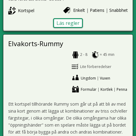
Enkelt
|
Patiens
|
Snabbhet
Kortspel
Läs regler
Elvakorts-Rummy
2 - 8
≈ 45 min
Lite förberedelser
Ungdom
|
Vuxen
Formulär
|
Kortlek
|
Penna
Ett kortspel tillhörande Rummy som går ut på att bli av med
sina kort genom att lägga ut kombinationer av triss och/eller
färgstegar, i olika omgångar. De olika omgångarna har olika
"öppningshänder" som en spelare måste lägga ut på bordet
för att få börja bygga på andra och andras kombinationer.