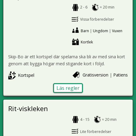
2 - 6
≈ 20 min
Vissa förberedelser
Barn
|
Ungdom
|
Vuxen
Kortlek
Skip-Bo är ett kortspel där spelarna ska bli av med sina kort
genom att bygga högar med stigande kort i följd.
Gratisversion
|
Patiens
Kortspel
Läs regler
Rit-viskleken
4 - 15
≈ 20 min
Lite förberedelser